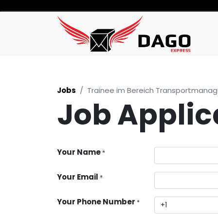
Jobs
Trainee im Bereich Transportmanage
Job Applic
Your Name
*
Your Email
*
Your Phone Number
*