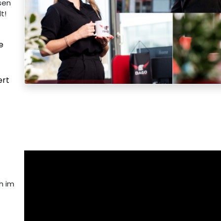
ssen
t!
e
ert
h im