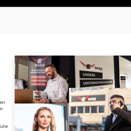
0
Carrello
nen
en
gute