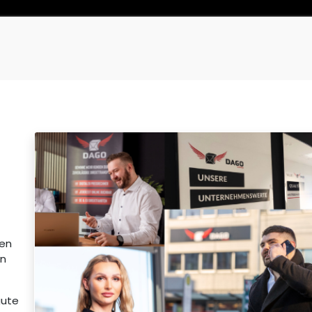
0
Carrello
nen
en
gute