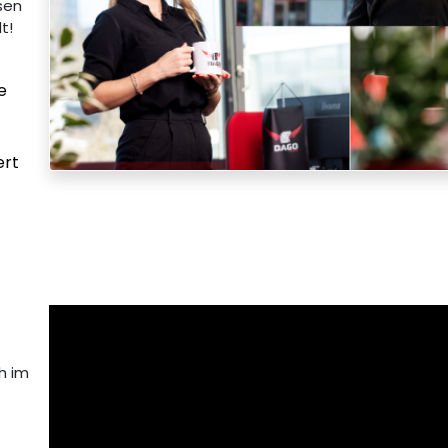
ssen
t!
e
ert
h im