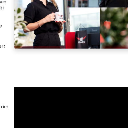
ssen
t!
e
ert
h im