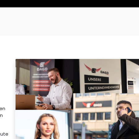
0
Mijn winkelmandje
nen
en
gute